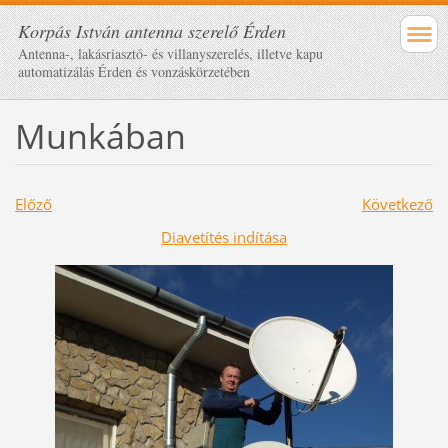
Korpás István antenna szerelő Érden
Antenna-, lakásriasztó- és villanyszerelés, illetve kapu
automatizálás Érden és vonzáskörzetében
Munkában
Előző
Következő
Diavetítés indítása